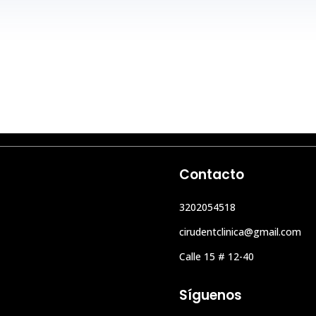


Visítanos
Calle 15 # 12-40
Contacto
3202054518
cirudentclinica@gmail.com
Calle 15 # 12-40
Síguenos